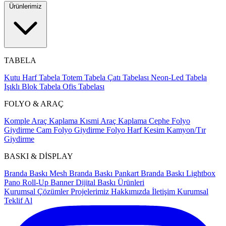
Ürünlerimiz
TABELA
Kutu Harf Tabela
Totem Tabela
Çatı Tabelası
Neon-Led Tabela
Işıklı Blok Tabela
Ofis Tabelası
FOLYO & ARAÇ
Komple Araç Kaplama
Kısmi Araç Kaplama
Cephe Folyo
Giydirme
Cam Folyo Giydirme
Folyo Harf Kesim
Kamyon/Tır
Giydirme
BASKI & DİSPLAY
Branda Baskı
Mesh Branda Baskı
Pankart Branda Baskı
Lightbox
Pano
Roll-Up Banner
Dijital Baskı Ürünleri
Kurumsal Çözümler
Projelerimiz
Hakkımızda
İletişim
Kurumsal
Teklif Al