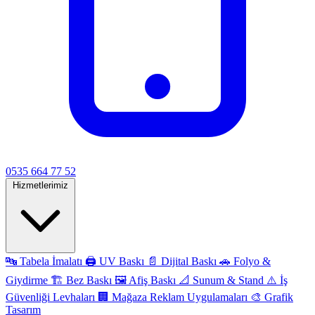
0535 664 77 52
Hizmetlerimiz
🔤
Tabela İmalatı
🖨️
UV Baskı
📄
Dijital Baskı
🚗
Folyo &
Giydirme
🏗️
Bez Baskı
🖼️
Afiş Baskı
📐
Sunum & Stand
⚠️
İş
Güvenliği Levhaları
🏢
Mağaza Reklam Uygulamaları
🎨
Grafik
Tasarım