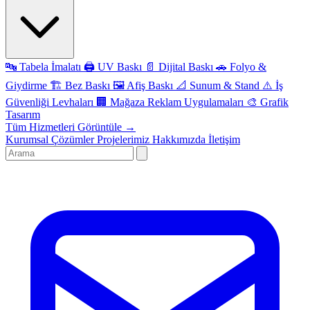
🔤
Tabela İmalatı
🖨️
UV Baskı
📄
Dijital Baskı
🚗
Folyo &
Giydirme
🏗️
Bez Baskı
🖼️
Afiş Baskı
📐
Sunum & Stand
⚠️
İş
Güvenliği Levhaları
🏢
Mağaza Reklam Uygulamaları
🎨
Grafik
Tasarım
Tüm Hizmetleri Görüntüle →
Kurumsal Çözümler
Projelerimiz
Hakkımızda
İletişim