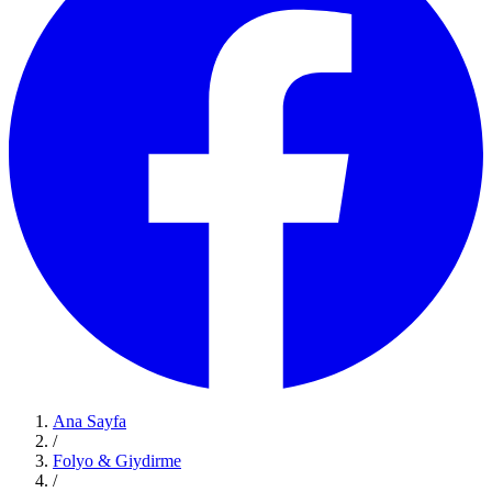
Ana Sayfa
/
Folyo & Giydirme
/