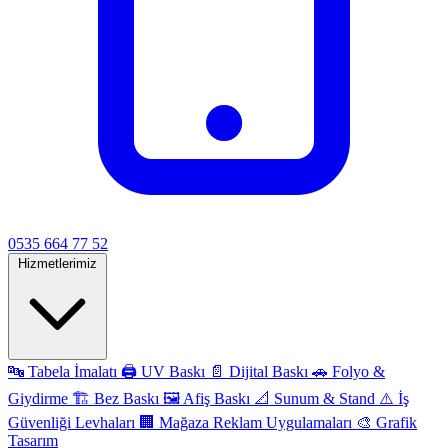
0535 664 77 52
Hizmetlerimiz
🔤
Tabela İmalatı
🖨️
UV Baskı
📄
Dijital Baskı
🚗
Folyo &
Giydirme
🏗️
Bez Baskı
🖼️
Afiş Baskı
📐
Sunum & Stand
⚠️
İş
Güvenliği Levhaları
🏢
Mağaza Reklam Uygulamaları
🎨
Grafik
Tasarım