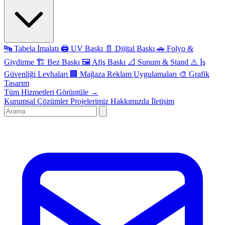
🔤
Tabela İmalatı
🖨️
UV Baskı
📄
Dijital Baskı
🚗
Folyo &
Giydirme
🏗️
Bez Baskı
🖼️
Afiş Baskı
📐
Sunum & Stand
⚠️
İş
Güvenliği Levhaları
🏢
Mağaza Reklam Uygulamaları
🎨
Grafik
Tasarım
Tüm Hizmetleri Görüntüle →
Kurumsal Çözümler
Projelerimiz
Hakkımızda
İletişim