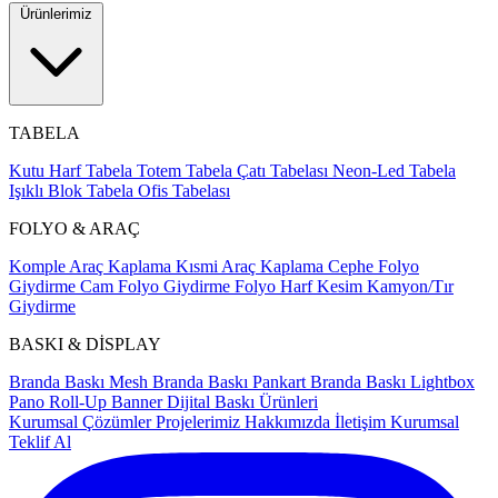
Ürünlerimiz
TABELA
Kutu Harf Tabela
Totem Tabela
Çatı Tabelası
Neon-Led Tabela
Işıklı Blok Tabela
Ofis Tabelası
FOLYO & ARAÇ
Komple Araç Kaplama
Kısmi Araç Kaplama
Cephe Folyo
Giydirme
Cam Folyo Giydirme
Folyo Harf Kesim
Kamyon/Tır
Giydirme
BASKI & DİSPLAY
Branda Baskı
Mesh Branda Baskı
Pankart Branda Baskı
Lightbox
Pano
Roll-Up Banner
Dijital Baskı Ürünleri
Kurumsal Çözümler
Projelerimiz
Hakkımızda
İletişim
Kurumsal
Teklif Al