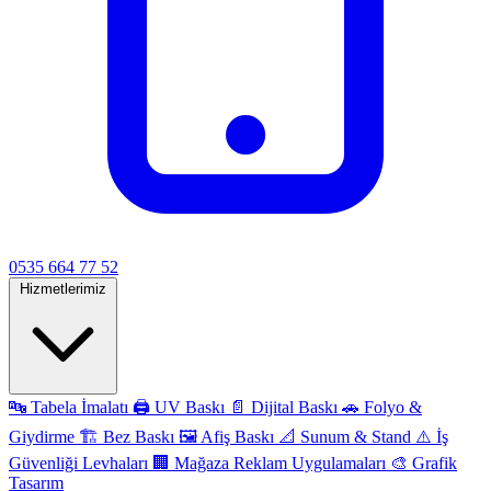
0535 664 77 52
Hizmetlerimiz
🔤
Tabela İmalatı
🖨️
UV Baskı
📄
Dijital Baskı
🚗
Folyo &
Giydirme
🏗️
Bez Baskı
🖼️
Afiş Baskı
📐
Sunum & Stand
⚠️
İş
Güvenliği Levhaları
🏢
Mağaza Reklam Uygulamaları
🎨
Grafik
Tasarım