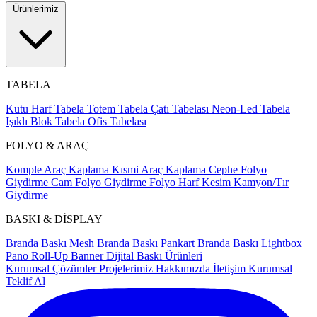
Ürünlerimiz
TABELA
Kutu Harf Tabela
Totem Tabela
Çatı Tabelası
Neon-Led Tabela
Işıklı Blok Tabela
Ofis Tabelası
FOLYO & ARAÇ
Komple Araç Kaplama
Kısmi Araç Kaplama
Cephe Folyo
Giydirme
Cam Folyo Giydirme
Folyo Harf Kesim
Kamyon/Tır
Giydirme
BASKI & DİSPLAY
Branda Baskı
Mesh Branda Baskı
Pankart Branda Baskı
Lightbox
Pano
Roll-Up Banner
Dijital Baskı Ürünleri
Kurumsal Çözümler
Projelerimiz
Hakkımızda
İletişim
Kurumsal
Teklif Al