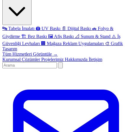
🔤
Tabela İmalatı
🖨️
UV Baskı
📄
Dijital Baskı
🚗
Folyo &
Giydirme
🏗️
Bez Baskı
🖼️
Afiş Baskı
📐
Sunum & Stand
⚠️
İş
Güvenliği Levhaları
🏢
Mağaza Reklam Uygulamaları
🎨
Grafik
Tasarım
Tüm Hizmetleri Görüntüle →
Kurumsal Çözümler
Projelerimiz
Hakkımızda
İletişim