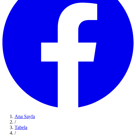
Ana Sayfa
/
Tabela
/