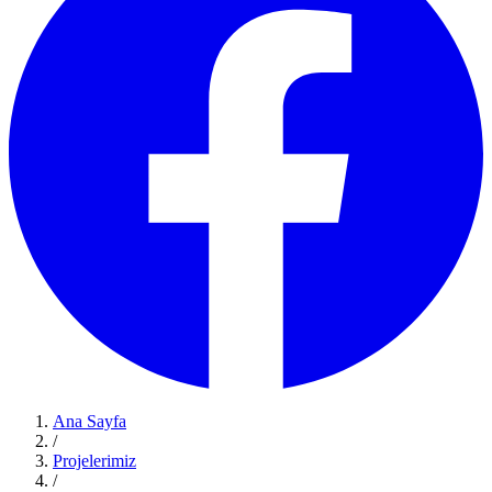
Ana Sayfa
/
Projelerimiz
/