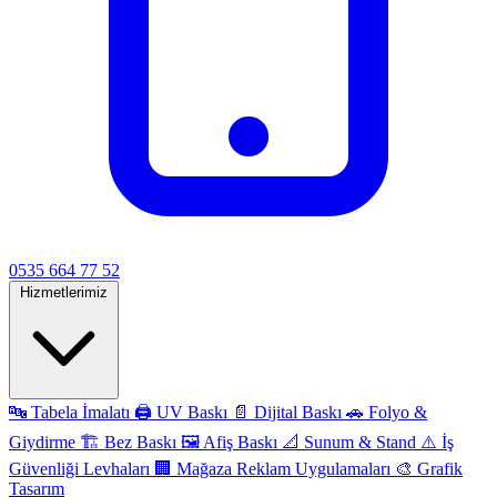
0535 664 77 52
Hizmetlerimiz
🔤
Tabela İmalatı
🖨️
UV Baskı
📄
Dijital Baskı
🚗
Folyo &
Giydirme
🏗️
Bez Baskı
🖼️
Afiş Baskı
📐
Sunum & Stand
⚠️
İş
Güvenliği Levhaları
🏢
Mağaza Reklam Uygulamaları
🎨
Grafik
Tasarım