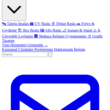
🔤
Tabela İmalatı
🖨️
UV Baskı
📄
Dijital Baskı
🚗
Folyo &
Giydirme
🏗️
Bez Baskı
🖼️
Afiş Baskı
📐
Sunum & Stand
⚠️
İş
Güvenliği Levhaları
🏢
Mağaza Reklam Uygulamaları
🎨
Grafik
Tasarım
Tüm Hizmetleri Görüntüle →
Kurumsal Çözümler
Projelerimiz
Hakkımızda
İletişim