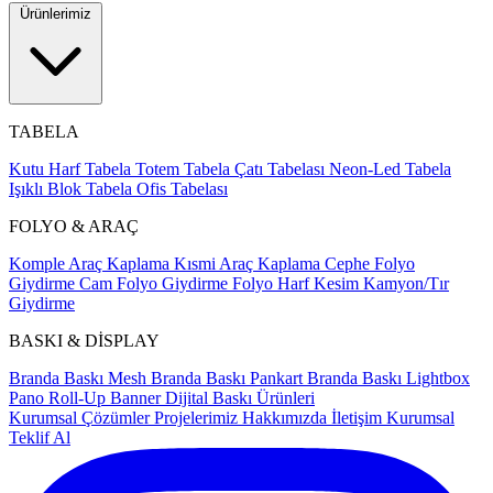
Ürünlerimiz
TABELA
Kutu Harf Tabela
Totem Tabela
Çatı Tabelası
Neon-Led Tabela
Işıklı Blok Tabela
Ofis Tabelası
FOLYO & ARAÇ
Komple Araç Kaplama
Kısmi Araç Kaplama
Cephe Folyo
Giydirme
Cam Folyo Giydirme
Folyo Harf Kesim
Kamyon/Tır
Giydirme
BASKI & DİSPLAY
Branda Baskı
Mesh Branda Baskı
Pankart Branda Baskı
Lightbox
Pano
Roll-Up Banner
Dijital Baskı Ürünleri
Kurumsal Çözümler
Projelerimiz
Hakkımızda
İletişim
Kurumsal
Teklif Al