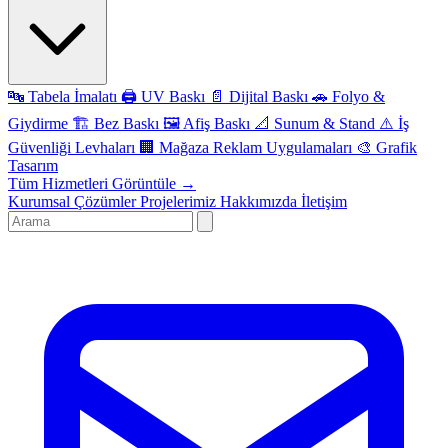
🔤
Tabela İmalatı
🖨️
UV Baskı
📄
Dijital Baskı
🚗
Folyo &
Giydirme
🏗️
Bez Baskı
🖼️
Afiş Baskı
📐
Sunum & Stand
⚠️
İş
Güvenliği Levhaları
🏢
Mağaza Reklam Uygulamaları
🎨
Grafik
Tasarım
Tüm Hizmetleri Görüntüle →
Kurumsal Çözümler
Projelerimiz
Hakkımızda
İletişim