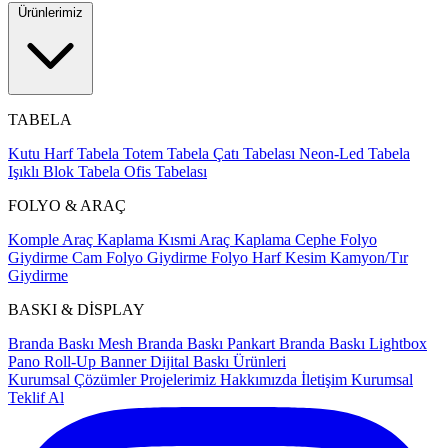
Ürünlerimiz
TABELA
Kutu Harf Tabela
Totem Tabela
Çatı Tabelası
Neon-Led Tabela
Işıklı Blok Tabela
Ofis Tabelası
FOLYO & ARAÇ
Komple Araç Kaplama
Kısmi Araç Kaplama
Cephe Folyo
Giydirme
Cam Folyo Giydirme
Folyo Harf Kesim
Kamyon/Tır
Giydirme
BASKI & DİSPLAY
Branda Baskı
Mesh Branda Baskı
Pankart Branda Baskı
Lightbox
Pano
Roll-Up Banner
Dijital Baskı Ürünleri
Kurumsal Çözümler
Projelerimiz
Hakkımızda
İletişim
Kurumsal
Teklif Al