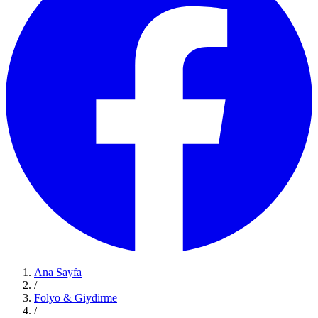
Ana Sayfa
/
Folyo & Giydirme
/