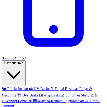
0535 664 77 52
Hizmetlerimiz
🔤
Tabela İmalatı
🖨️
UV Baskı
📄
Dijital Baskı
🚗
Folyo &
Giydirme
🏗️
Bez Baskı
🖼️
Afiş Baskı
📐
Sunum & Stand
⚠️
İş
Güvenliği Levhaları
🏢
Mağaza Reklam Uygulamaları
🎨
Grafik
Tasarım