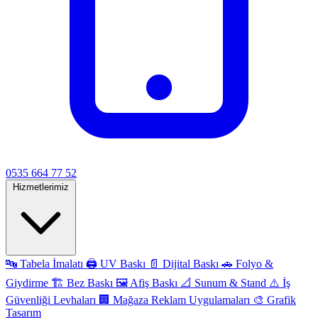
0535 664 77 52
Hizmetlerimiz
🔤
Tabela İmalatı
🖨️
UV Baskı
📄
Dijital Baskı
🚗
Folyo &
Giydirme
🏗️
Bez Baskı
🖼️
Afiş Baskı
📐
Sunum & Stand
⚠️
İş
Güvenliği Levhaları
🏢
Mağaza Reklam Uygulamaları
🎨
Grafik
Tasarım