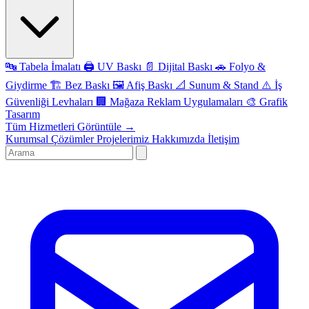
🔤
Tabela İmalatı
🖨️
UV Baskı
📄
Dijital Baskı
🚗
Folyo &
Giydirme
🏗️
Bez Baskı
🖼️
Afiş Baskı
📐
Sunum & Stand
⚠️
İş
Güvenliği Levhaları
🏢
Mağaza Reklam Uygulamaları
🎨
Grafik
Tasarım
Tüm Hizmetleri Görüntüle →
Kurumsal Çözümler
Projelerimiz
Hakkımızda
İletişim