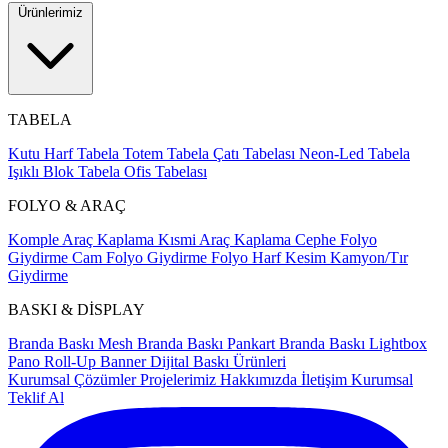
Ürünlerimiz
TABELA
Kutu Harf Tabela
Totem Tabela
Çatı Tabelası
Neon-Led Tabela
Işıklı Blok Tabela
Ofis Tabelası
FOLYO & ARAÇ
Komple Araç Kaplama
Kısmi Araç Kaplama
Cephe Folyo
Giydirme
Cam Folyo Giydirme
Folyo Harf Kesim
Kamyon/Tır
Giydirme
BASKI & DİSPLAY
Branda Baskı
Mesh Branda Baskı
Pankart Branda Baskı
Lightbox
Pano
Roll-Up Banner
Dijital Baskı Ürünleri
Kurumsal Çözümler
Projelerimiz
Hakkımızda
İletişim
Kurumsal
Teklif Al