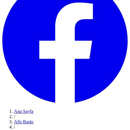
Ana Sayfa
/
Afiş Baskı
/