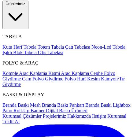
Ürünlerimiz
TABELA
Kutu Harf Tabela
Totem Tabela
Çatı Tabelası
Neon-Led Tabela
Işıklı Blok Tabela
Ofis Tabelası
FOLYO & ARAÇ
Komple Araç Kaplama
Kısmi Araç Kaplama
Cephe Folyo
Giydirme
Cam Folyo Giydirme
Folyo Harf Kesim
Kamyon/Tır
Giydirme
BASKI & DİSPLAY
Branda Baskı
Mesh Branda Baskı
Pankart Branda Baskı
Lightbox
Pano
Roll-Up Banner
Dijital Baskı Ürünleri
Kurumsal Çözümler
Projelerimiz
Hakkımızda
İletişim
Kurumsal
Teklif Al