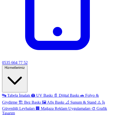
0535 664 77 52
Hizmetlerimiz
🔤
Tabela İmalatı
🖨️
UV Baskı
📄
Dijital Baskı
🚗
Folyo &
Giydirme
🏗️
Bez Baskı
🖼️
Afiş Baskı
📐
Sunum & Stand
⚠️
İş
Güvenliği Levhaları
🏢
Mağaza Reklam Uygulamaları
🎨
Grafik
Tasarım