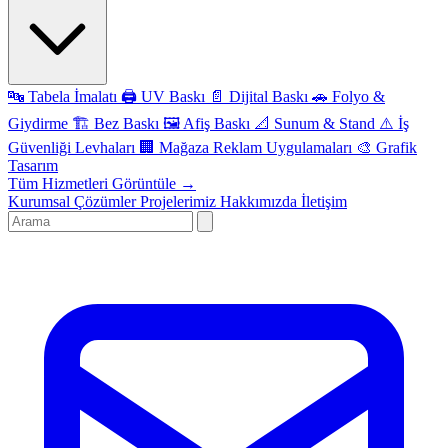
🔤
Tabela İmalatı
🖨️
UV Baskı
📄
Dijital Baskı
🚗
Folyo &
Giydirme
🏗️
Bez Baskı
🖼️
Afiş Baskı
📐
Sunum & Stand
⚠️
İş
Güvenliği Levhaları
🏢
Mağaza Reklam Uygulamaları
🎨
Grafik
Tasarım
Tüm Hizmetleri Görüntüle →
Kurumsal Çözümler
Projelerimiz
Hakkımızda
İletişim