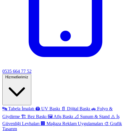
0535 664 77 52
Hizmetlerimiz
🔤
Tabela İmalatı
🖨️
UV Baskı
📄
Dijital Baskı
🚗
Folyo &
Giydirme
🏗️
Bez Baskı
🖼️
Afiş Baskı
📐
Sunum & Stand
⚠️
İş
Güvenliği Levhaları
🏢
Mağaza Reklam Uygulamaları
🎨
Grafik
Tasarım