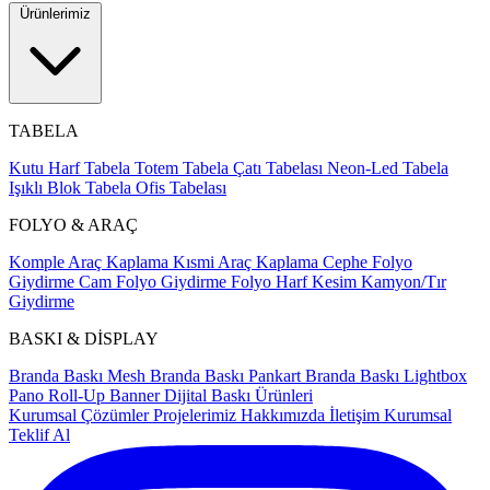
Ürünlerimiz
TABELA
Kutu Harf Tabela
Totem Tabela
Çatı Tabelası
Neon-Led Tabela
Işıklı Blok Tabela
Ofis Tabelası
FOLYO & ARAÇ
Komple Araç Kaplama
Kısmi Araç Kaplama
Cephe Folyo
Giydirme
Cam Folyo Giydirme
Folyo Harf Kesim
Kamyon/Tır
Giydirme
BASKI & DİSPLAY
Branda Baskı
Mesh Branda Baskı
Pankart Branda Baskı
Lightbox
Pano
Roll-Up Banner
Dijital Baskı Ürünleri
Kurumsal Çözümler
Projelerimiz
Hakkımızda
İletişim
Kurumsal
Teklif Al