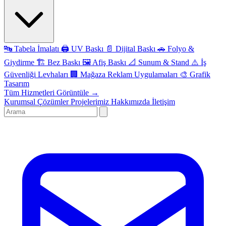
🔤
Tabela İmalatı
🖨️
UV Baskı
📄
Dijital Baskı
🚗
Folyo &
Giydirme
🏗️
Bez Baskı
🖼️
Afiş Baskı
📐
Sunum & Stand
⚠️
İş
Güvenliği Levhaları
🏢
Mağaza Reklam Uygulamaları
🎨
Grafik
Tasarım
Tüm Hizmetleri Görüntüle →
Kurumsal Çözümler
Projelerimiz
Hakkımızda
İletişim