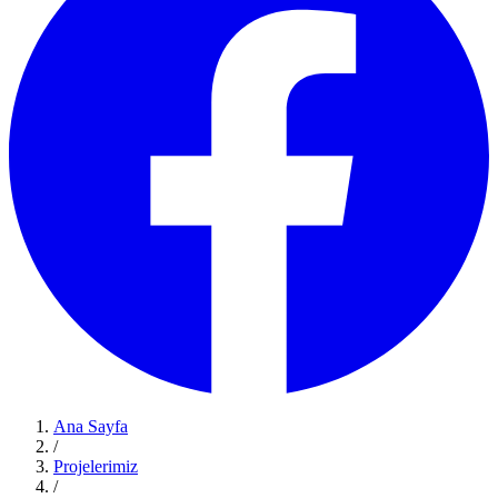
Ana Sayfa
/
Projelerimiz
/