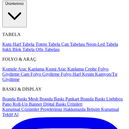
Ürünlerimiz
TABELA
Kutu Harf Tabela
Totem Tabela
Çatı Tabelası
Neon-Led Tabela
Işıklı Blok Tabela
Ofis Tabelası
FOLYO & ARAÇ
Komple Araç Kaplama
Kısmi Araç Kaplama
Cephe Folyo
Giydirme
Cam Folyo Giydirme
Folyo Harf Kesim
Kamyon/Tır
Giydirme
BASKI & DİSPLAY
Branda Baskı
Mesh Branda Baskı
Pankart Branda Baskı
Lightbox
Pano
Roll-Up Banner
Dijital Baskı Ürünleri
Kurumsal Çözümler
Projelerimiz
Hakkımızda
İletişim
Kurumsal
Teklif Al