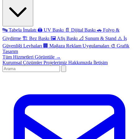
🔤
Tabela İmalatı
🖨️
UV Baskı
📄
Dijital Baskı
🚗
Folyo &
Giydirme
🏗️
Bez Baskı
🖼️
Afiş Baskı
📐
Sunum & Stand
⚠️
İş
Güvenliği Levhaları
🏢
Mağaza Reklam Uygulamaları
🎨
Grafik
Tasarım
Tüm Hizmetleri Görüntüle →
Kurumsal Çözümler
Projelerimiz
Hakkımızda
İletişim