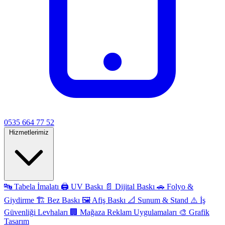
0535 664 77 52
Hizmetlerimiz
🔤
Tabela İmalatı
🖨️
UV Baskı
📄
Dijital Baskı
🚗
Folyo &
Giydirme
🏗️
Bez Baskı
🖼️
Afiş Baskı
📐
Sunum & Stand
⚠️
İş
Güvenliği Levhaları
🏢
Mağaza Reklam Uygulamaları
🎨
Grafik
Tasarım