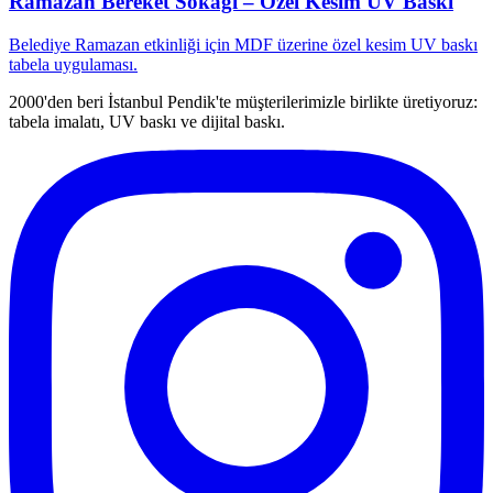
Ramazan Bereket Sokağı – Özel Kesim UV Baskı
Belediye Ramazan etkinliği için MDF üzerine özel kesim UV baskı
tabela uygulaması.
2000'den beri İstanbul Pendik'te müşterilerimizle birlikte üretiyoruz:
tabela imalatı, UV baskı ve dijital baskı.