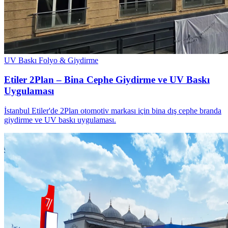
UV Baskı
Folyo & Giydirme
Etiler 2Plan – Bina Cephe Giydirme ve UV Baskı
Uygulaması
İstanbul Etiler'de 2Plan otomotiv markası için bina dış cephe branda
giydirme ve UV baskı uygulaması.