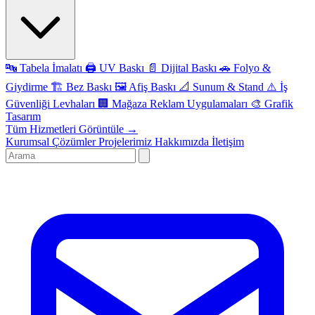
🔤
Tabela İmalatı
🖨️
UV Baskı
📄
Dijital Baskı
🚗
Folyo &
Giydirme
🏗️
Bez Baskı
🖼️
Afiş Baskı
📐
Sunum & Stand
⚠️
İş
Güvenliği Levhaları
🏢
Mağaza Reklam Uygulamaları
🎨
Grafik
Tasarım
Tüm Hizmetleri Görüntüle →
Kurumsal Çözümler
Projelerimiz
Hakkımızda
İletişim