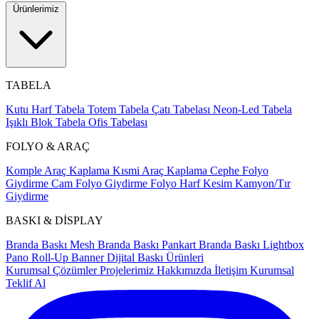
Ürünlerimiz
TABELA
Kutu Harf Tabela
Totem Tabela
Çatı Tabelası
Neon-Led Tabela
Işıklı Blok Tabela
Ofis Tabelası
FOLYO & ARAÇ
Komple Araç Kaplama
Kısmi Araç Kaplama
Cephe Folyo
Giydirme
Cam Folyo Giydirme
Folyo Harf Kesim
Kamyon/Tır
Giydirme
BASKI & DİSPLAY
Branda Baskı
Mesh Branda Baskı
Pankart Branda Baskı
Lightbox
Pano
Roll-Up Banner
Dijital Baskı Ürünleri
Kurumsal Çözümler
Projelerimiz
Hakkımızda
İletişim
Kurumsal
Teklif Al