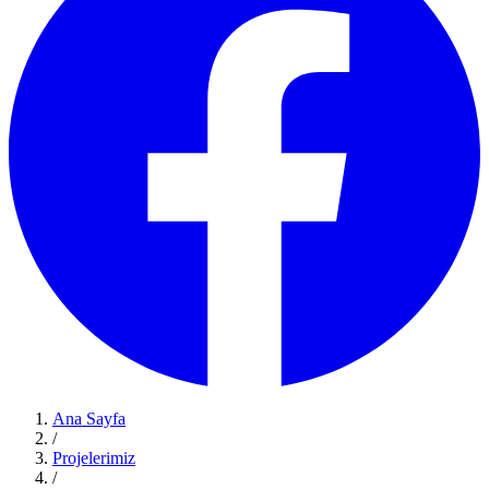
Ana Sayfa
/
Projelerimiz
/