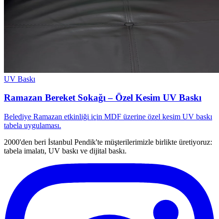
UV Baskı
Ramazan Bereket Sokağı – Özel Kesim UV Baskı
Belediye Ramazan etkinliği için MDF üzerine özel kesim UV baskı
tabela uygulaması.
2000'den beri İstanbul Pendik'te müşterilerimizle birlikte üretiyoruz:
tabela imalatı, UV baskı ve dijital baskı.