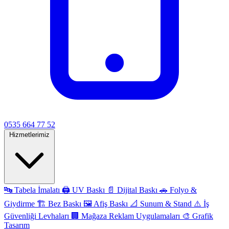
0535 664 77 52
Hizmetlerimiz
🔤
Tabela İmalatı
🖨️
UV Baskı
📄
Dijital Baskı
🚗
Folyo &
Giydirme
🏗️
Bez Baskı
🖼️
Afiş Baskı
📐
Sunum & Stand
⚠️
İş
Güvenliği Levhaları
🏢
Mağaza Reklam Uygulamaları
🎨
Grafik
Tasarım