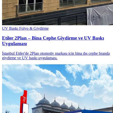
UV Baskı
Folyo & Giydirme
Etiler 2Plan – Bina Cephe Giydirme ve UV Baskı
Uygulaması
İstanbul Etiler'de 2Plan otomotiv markası için bina dış cephe branda
giydirme ve UV baskı uygulaması.