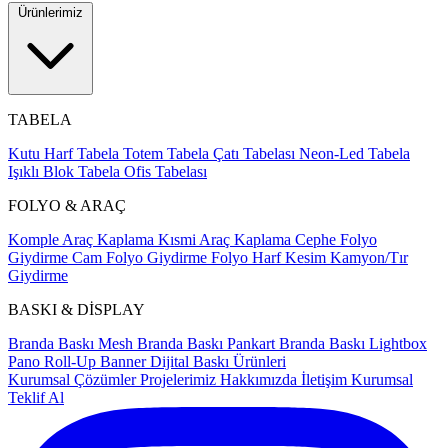
Ürünlerimiz
TABELA
Kutu Harf Tabela
Totem Tabela
Çatı Tabelası
Neon-Led Tabela
Işıklı Blok Tabela
Ofis Tabelası
FOLYO & ARAÇ
Komple Araç Kaplama
Kısmi Araç Kaplama
Cephe Folyo
Giydirme
Cam Folyo Giydirme
Folyo Harf Kesim
Kamyon/Tır
Giydirme
BASKI & DİSPLAY
Branda Baskı
Mesh Branda Baskı
Pankart Branda Baskı
Lightbox
Pano
Roll-Up Banner
Dijital Baskı Ürünleri
Kurumsal Çözümler
Projelerimiz
Hakkımızda
İletişim
Kurumsal
Teklif Al