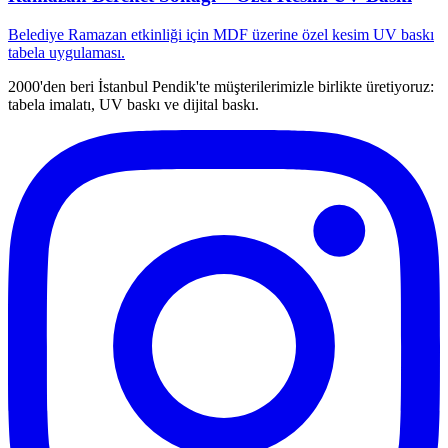
Belediye Ramazan etkinliği için MDF üzerine özel kesim UV baskı
tabela uygulaması.
2000'den beri İstanbul Pendik'te müşterilerimizle birlikte üretiyoruz:
tabela imalatı, UV baskı ve dijital baskı.