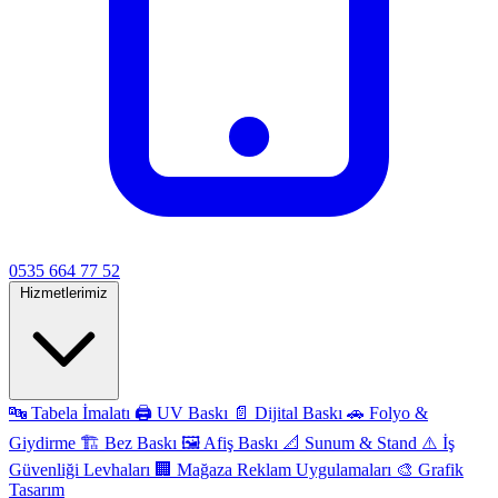
0535 664 77 52
Hizmetlerimiz
🔤
Tabela İmalatı
🖨️
UV Baskı
📄
Dijital Baskı
🚗
Folyo &
Giydirme
🏗️
Bez Baskı
🖼️
Afiş Baskı
📐
Sunum & Stand
⚠️
İş
Güvenliği Levhaları
🏢
Mağaza Reklam Uygulamaları
🎨
Grafik
Tasarım