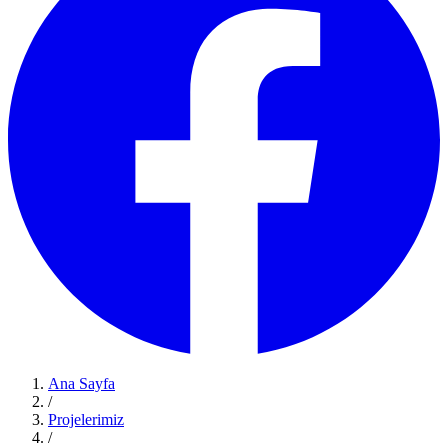
Ana Sayfa
/
Projelerimiz
/