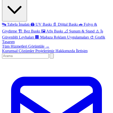
🔤
Tabela İmalatı
🖨️
UV Baskı
📄
Dijital Baskı
🚗
Folyo &
Giydirme
🏗️
Bez Baskı
🖼️
Afiş Baskı
📐
Sunum & Stand
⚠️
İş
Güvenliği Levhaları
🏢
Mağaza Reklam Uygulamaları
🎨
Grafik
Tasarım
Tüm Hizmetleri Görüntüle →
Kurumsal Çözümler
Projelerimiz
Hakkımızda
İletişim