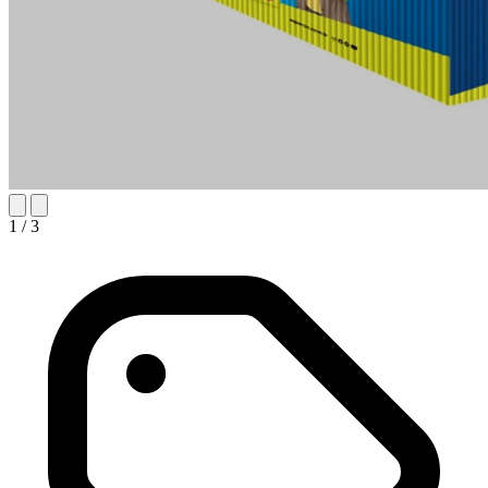
1
/ 3