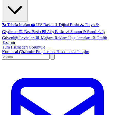
🔤
Tabela İmalatı
🖨️
UV Baskı
📄
Dijital Baskı
🚗
Folyo &
Giydirme
🏗️
Bez Baskı
🖼️
Afiş Baskı
📐
Sunum & Stand
⚠️
İş
Güvenliği Levhaları
🏢
Mağaza Reklam Uygulamaları
🎨
Grafik
Tasarım
Tüm Hizmetleri Görüntüle →
Kurumsal Çözümler
Projelerimiz
Hakkımızda
İletişim