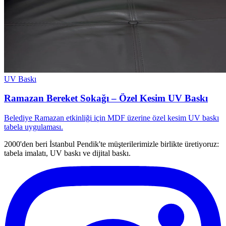
UV Baskı
Ramazan Bereket Sokağı – Özel Kesim UV Baskı
Belediye Ramazan etkinliği için MDF üzerine özel kesim UV baskı
tabela uygulaması.
2000'den beri İstanbul Pendik'te müşterilerimizle birlikte üretiyoruz:
tabela imalatı, UV baskı ve dijital baskı.