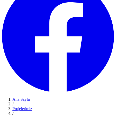
Ana Sayfa
/
Projelerimiz
/