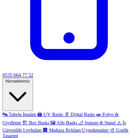
0535 664 77 52
Hizmetlerimiz
🔤
Tabela İmalatı
🖨️
UV Baskı
📄
Dijital Baskı
🚗
Folyo &
Giydirme
🏗️
Bez Baskı
🖼️
Afiş Baskı
📐
Sunum & Stand
⚠️
İş
Güvenliği Levhaları
🏢
Mağaza Reklam Uygulamaları
🎨
Grafik
Tasarım