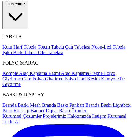
Ürünlerimiz
TABELA
Kutu Harf Tabela
Totem Tabela
Çatı Tabelası
Neon-Led Tabela
Işıklı Blok Tabela
Ofis Tabelası
FOLYO & ARAÇ
Komple Araç Kaplama
Kısmi Araç Kaplama
Cephe Folyo
Giydirme
Cam Folyo Giydirme
Folyo Harf Kesim
Kamyon/Tır
Giydirme
BASKI & DİSPLAY
Branda Baskı
Mesh Branda Baskı
Pankart Branda Baskı
Lightbox
Pano
Roll-Up Banner
Dijital Baskı Ürünleri
Kurumsal Çözümler
Projelerimiz
Hakkımızda
İletişim
Kurumsal
Teklif Al