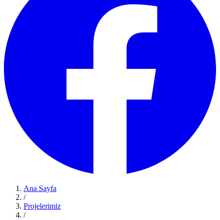
Ana Sayfa
/
Projelerimiz
/