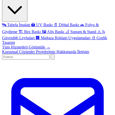
🔤
Tabela İmalatı
🖨️
UV Baskı
📄
Dijital Baskı
🚗
Folyo &
Giydirme
🏗️
Bez Baskı
🖼️
Afiş Baskı
📐
Sunum & Stand
⚠️
İş
Güvenliği Levhaları
🏢
Mağaza Reklam Uygulamaları
🎨
Grafik
Tasarım
Tüm Hizmetleri Görüntüle →
Kurumsal Çözümler
Projelerimiz
Hakkımızda
İletişim