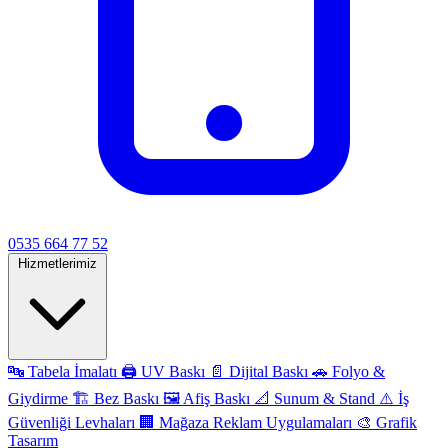
0535 664 77 52
Hizmetlerimiz
🔤
Tabela İmalatı
🖨️
UV Baskı
📄
Dijital Baskı
🚗
Folyo &
Giydirme
🏗️
Bez Baskı
🖼️
Afiş Baskı
📐
Sunum & Stand
⚠️
İş
Güvenliği Levhaları
🏢
Mağaza Reklam Uygulamaları
🎨
Grafik
Tasarım