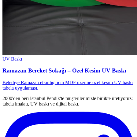
UV Baskı
Ramazan Bereket Sokağı – Özel Kesim UV Baskı
Belediye Ramazan etkinliği için MDF üzerine özel kesim UV baskı
tabela uygulaması.
2000'den beri İstanbul Pendik'te müşterilerimizle birlikte üretiyoruz:
tabela imalatı, UV baskı ve dijital baskı.