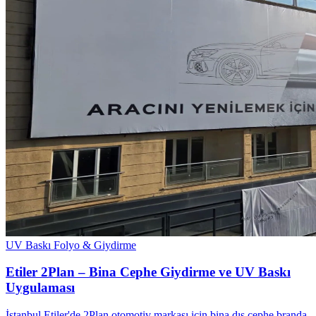
UV Baskı
Folyo & Giydirme
Etiler 2Plan – Bina Cephe Giydirme ve UV Baskı
Uygulaması
İstanbul Etiler'de 2Plan otomotiv markası için bina dış cephe branda