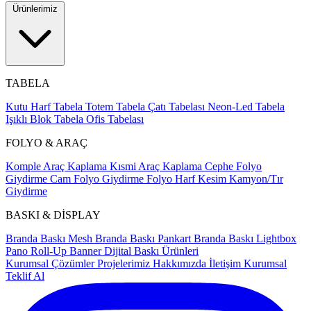
Ürünlerimiz
TABELA
Kutu Harf Tabela
Totem Tabela
Çatı Tabelası
Neon-Led Tabela
Işıklı Blok Tabela
Ofis Tabelası
FOLYO & ARAÇ
Komple Araç Kaplama
Kısmi Araç Kaplama
Cephe Folyo
Giydirme
Cam Folyo Giydirme
Folyo Harf Kesim
Kamyon/Tır
Giydirme
BASKI & DİSPLAY
Branda Baskı
Mesh Branda Baskı
Pankart Branda Baskı
Lightbox
Pano
Roll-Up Banner
Dijital Baskı Ürünleri
Kurumsal Çözümler
Projelerimiz
Hakkımızda
İletişim
Kurumsal
Teklif Al