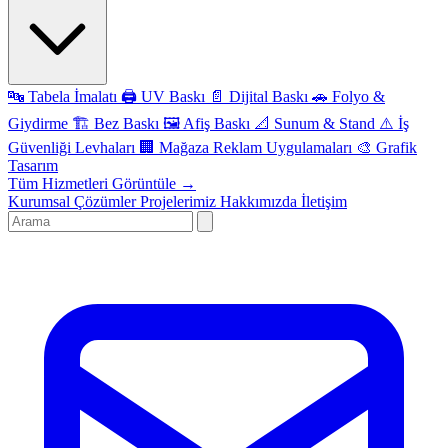
🔤
Tabela İmalatı
🖨️
UV Baskı
📄
Dijital Baskı
🚗
Folyo &
Giydirme
🏗️
Bez Baskı
🖼️
Afiş Baskı
📐
Sunum & Stand
⚠️
İş
Güvenliği Levhaları
🏢
Mağaza Reklam Uygulamaları
🎨
Grafik
Tasarım
Tüm Hizmetleri Görüntüle →
Kurumsal Çözümler
Projelerimiz
Hakkımızda
İletişim