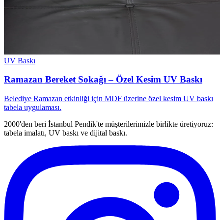
UV Baskı
Ramazan Bereket Sokağı – Özel Kesim UV Baskı
Belediye Ramazan etkinliği için MDF üzerine özel kesim UV baskı
tabela uygulaması.
2000'den beri İstanbul Pendik'te müşterilerimizle birlikte üretiyoruz:
tabela imalatı, UV baskı ve dijital baskı.