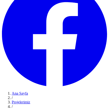
Ana Sayfa
/
Projelerimiz
/