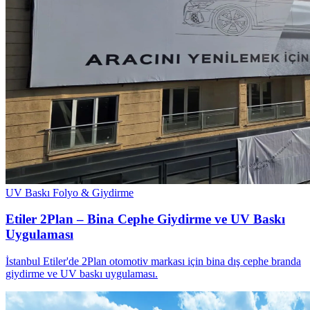
UV Baskı
Folyo & Giydirme
Etiler 2Plan – Bina Cephe Giydirme ve UV Baskı
Uygulaması
İstanbul Etiler'de 2Plan otomotiv markası için bina dış cephe branda
giydirme ve UV baskı uygulaması.