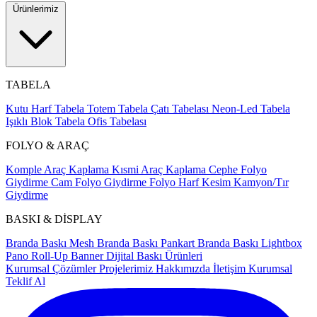
Ürünlerimiz
TABELA
Kutu Harf Tabela
Totem Tabela
Çatı Tabelası
Neon-Led Tabela
Işıklı Blok Tabela
Ofis Tabelası
FOLYO & ARAÇ
Komple Araç Kaplama
Kısmi Araç Kaplama
Cephe Folyo
Giydirme
Cam Folyo Giydirme
Folyo Harf Kesim
Kamyon/Tır
Giydirme
BASKI & DİSPLAY
Branda Baskı
Mesh Branda Baskı
Pankart Branda Baskı
Lightbox
Pano
Roll-Up Banner
Dijital Baskı Ürünleri
Kurumsal Çözümler
Projelerimiz
Hakkımızda
İletişim
Kurumsal
Teklif Al