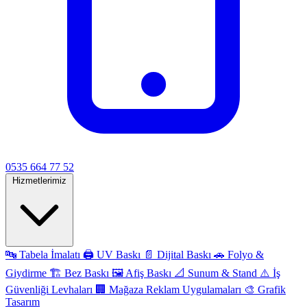
0535 664 77 52
Hizmetlerimiz
🔤
Tabela İmalatı
🖨️
UV Baskı
📄
Dijital Baskı
🚗
Folyo &
Giydirme
🏗️
Bez Baskı
🖼️
Afiş Baskı
📐
Sunum & Stand
⚠️
İş
Güvenliği Levhaları
🏢
Mağaza Reklam Uygulamaları
🎨
Grafik
Tasarım