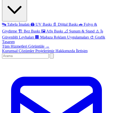
🔤
Tabela İmalatı
🖨️
UV Baskı
📄
Dijital Baskı
🚗
Folyo &
Giydirme
🏗️
Bez Baskı
🖼️
Afiş Baskı
📐
Sunum & Stand
⚠️
İş
Güvenliği Levhaları
🏢
Mağaza Reklam Uygulamaları
🎨
Grafik
Tasarım
Tüm Hizmetleri Görüntüle →
Kurumsal Çözümler
Projelerimiz
Hakkımızda
İletişim