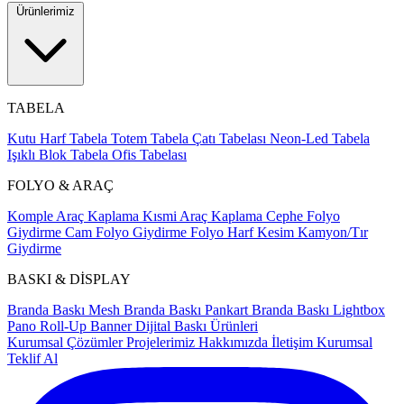
Ürünlerimiz
TABELA
Kutu Harf Tabela
Totem Tabela
Çatı Tabelası
Neon-Led Tabela
Işıklı Blok Tabela
Ofis Tabelası
FOLYO & ARAÇ
Komple Araç Kaplama
Kısmi Araç Kaplama
Cephe Folyo
Giydirme
Cam Folyo Giydirme
Folyo Harf Kesim
Kamyon/Tır
Giydirme
BASKI & DİSPLAY
Branda Baskı
Mesh Branda Baskı
Pankart Branda Baskı
Lightbox
Pano
Roll-Up Banner
Dijital Baskı Ürünleri
Kurumsal Çözümler
Projelerimiz
Hakkımızda
İletişim
Kurumsal
Teklif Al