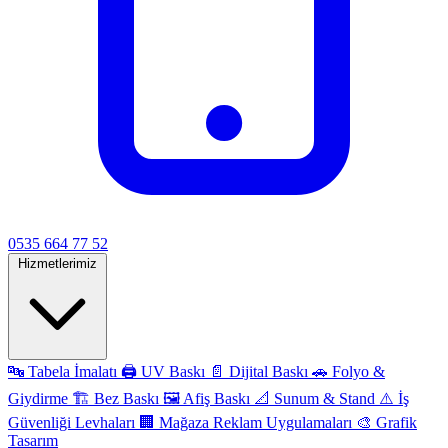
0535 664 77 52
Hizmetlerimiz
🔤
Tabela İmalatı
🖨️
UV Baskı
📄
Dijital Baskı
🚗
Folyo &
Giydirme
🏗️
Bez Baskı
🖼️
Afiş Baskı
📐
Sunum & Stand
⚠️
İş
Güvenliği Levhaları
🏢
Mağaza Reklam Uygulamaları
🎨
Grafik
Tasarım