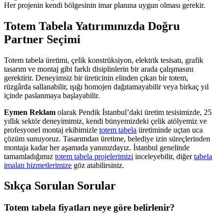
Her projenin kendi bölgesinin imar planına uygun olması gerekir.
Totem Tabela Yatırımınızda Doğru
Partner Seçimi
Totem tabela üretimi, çelik konstrüksiyon, elektrik tesisatı, grafik
tasarım ve montaj gibi farklı disiplinlerin bir arada çalışmasını
gerektirir. Deneyimsiz bir üreticinin elinden çıkan bir totem,
rüzgârda sallanabilir, ışığı homojen dağıtamayabilir veya birkaç yıl
içinde paslanmaya başlayabilir.
Eymen Reklam
olarak Pendik İstanbul’daki üretim tesisimizde, 25
yıllık sektör deneyimimiz, kendi bünyemizdeki çelik atölyemiz ve
profesyonel montaj ekibimizle
totem tabela
üretiminde uçtan uca
çözüm sunuyoruz. Tasarımdan üretime, belediye izin süreçlerinden
montaja kadar her aşamada yanınızdayız. İstanbul genelinde
tamamladığımız
totem tabela projelerimizi
inceleyebilir, diğer
tabela
imalatı hizmetlerimize
göz atabilirsiniz.
Sıkça Sorulan Sorular
Totem tabela fiyatları neye göre belirlenir?