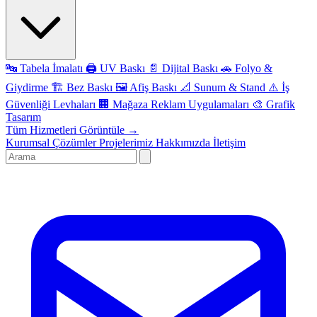
🔤
Tabela İmalatı
🖨️
UV Baskı
📄
Dijital Baskı
🚗
Folyo &
Giydirme
🏗️
Bez Baskı
🖼️
Afiş Baskı
📐
Sunum & Stand
⚠️
İş
Güvenliği Levhaları
🏢
Mağaza Reklam Uygulamaları
🎨
Grafik
Tasarım
Tüm Hizmetleri Görüntüle →
Kurumsal Çözümler
Projelerimiz
Hakkımızda
İletişim