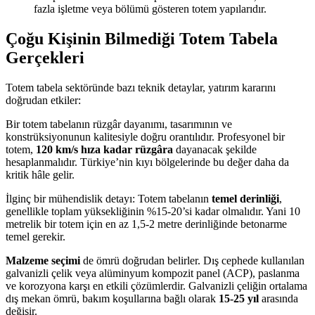
fazla işletme veya bölümü gösteren totem yapılarıdır.
Çoğu Kişinin Bilmediği Totem Tabela
Gerçekleri
Totem tabela sektöründe bazı teknik detaylar, yatırım kararını
doğrudan etkiler:
Bir totem tabelanın rüzgâr dayanımı, tasarımının ve
konstrüksiyonunun kalitesiyle doğru orantılıdır. Profesyonel bir
totem,
120 km/s hıza kadar rüzgâra
dayanacak şekilde
hesaplanmalıdır. Türkiye’nin kıyı bölgelerinde bu değer daha da
kritik hâle gelir.
İlginç bir mühendislik detayı: Totem tabelanın
temel derinliği
,
genellikle toplam yüksekliğinin %15-20’si kadar olmalıdır. Yani 10
metrelik bir totem için en az 1,5-2 metre derinliğinde betonarme
temel gerekir.
Malzeme seçimi
de ömrü doğrudan belirler. Dış cephede kullanılan
galvanizli çelik veya alüminyum kompozit panel (ACP), paslanma
ve korozyona karşı en etkili çözümlerdir. Galvanizli çeliğin ortalama
dış mekan ömrü, bakım koşullarına bağlı olarak
15-25 yıl
arasında
değişir.