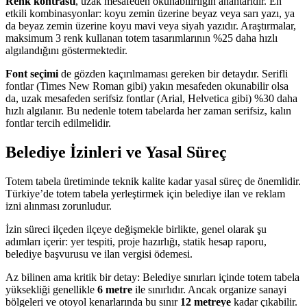
Renk kontrastı
, uzak mesafeden okunabilirliğin anahtarıdır. En
etkili kombinasyonlar: koyu zemin üzerine beyaz veya sarı yazı, ya
da beyaz zemin üzerine koyu mavi veya siyah yazıdır. Araştırmalar,
maksimum 3 renk kullanan totem tasarımlarının %25 daha hızlı
algılandığını göstermektedir.
Font seçimi
de gözden kaçırılmaması gereken bir detaydır. Serifli
fontlar (Times New Roman gibi) yakın mesafeden okunabilir olsa
da, uzak mesafeden serifsiz fontlar (Arial, Helvetica gibi) %30 daha
hızlı algılanır. Bu nedenle totem tabelarda her zaman serifsiz, kalın
fontlar tercih edilmelidir.
Belediye İzinleri ve Yasal Süreç
Totem tabela üretiminde teknik kalite kadar yasal süreç de önemlidir.
Türkiye’de totem tabela yerleştirmek için belediye ilan ve reklam
izni alınması zorunludur.
İzin süreci ilçeden ilçeye değişmekle birlikte, genel olarak şu
adımları içerir: yer tespiti, proje hazırlığı, statik hesap raporu,
belediye başvurusu ve ilan vergisi ödemesi.
Az bilinen ama kritik bir detay: Belediye sınırları içinde totem tabela
yüksekliği genellikle
6 metre
ile sınırlıdır. Ancak organize sanayi
bölgeleri ve otoyol kenarlarında bu sınır
12 metreye
kadar çıkabilir.