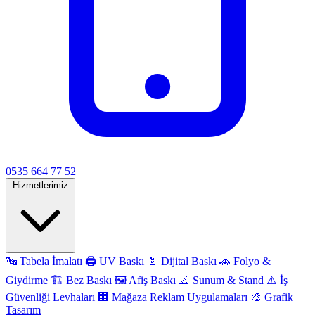
0535 664 77 52
Hizmetlerimiz
🔤
Tabela İmalatı
🖨️
UV Baskı
📄
Dijital Baskı
🚗
Folyo &
Giydirme
🏗️
Bez Baskı
🖼️
Afiş Baskı
📐
Sunum & Stand
⚠️
İş
Güvenliği Levhaları
🏢
Mağaza Reklam Uygulamaları
🎨
Grafik
Tasarım