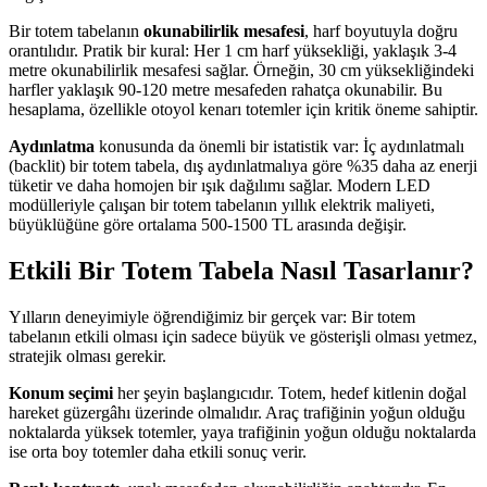
Bir totem tabelanın
okunabilirlik mesafesi
, harf boyutuyla doğru
orantılıdır. Pratik bir kural: Her 1 cm harf yüksekliği, yaklaşık 3-4
metre okunabilirlik mesafesi sağlar. Örneğin, 30 cm yüksekliğindeki
harfler yaklaşık 90-120 metre mesafeden rahatça okunabilir. Bu
hesaplama, özellikle otoyol kenarı totemler için kritik öneme sahiptir.
Aydınlatma
konusunda da önemli bir istatistik var: İç aydınlatmalı
(backlit) bir totem tabela, dış aydınlatmalıya göre %35 daha az enerji
tüketir ve daha homojen bir ışık dağılımı sağlar. Modern LED
modülleriyle çalışan bir totem tabelanın yıllık elektrik maliyeti,
büyüklüğüne göre ortalama 500-1500 TL arasında değişir.
Etkili Bir Totem Tabela Nasıl Tasarlanır?
Yılların deneyimiyle öğrendiğimiz bir gerçek var: Bir totem
tabelanın etkili olması için sadece büyük ve gösterişli olması yetmez,
stratejik olması gerekir.
Konum seçimi
her şeyin başlangıcıdır. Totem, hedef kitlenin doğal
hareket güzergâhı üzerinde olmalıdır. Araç trafiğinin yoğun olduğu
noktalarda yüksek totemler, yaya trafiğinin yoğun olduğu noktalarda
ise orta boy totemler daha etkili sonuç verir.