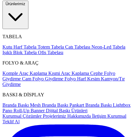
Ürünlerimiz
TABELA
Kutu Harf Tabela
Totem Tabela
Çatı Tabelası
Neon-Led Tabela
Işıklı Blok Tabela
Ofis Tabelası
FOLYO & ARAÇ
Komple Araç Kaplama
Kısmi Araç Kaplama
Cephe Folyo
Giydirme
Cam Folyo Giydirme
Folyo Harf Kesim
Kamyon/Tır
Giydirme
BASKI & DİSPLAY
Branda Baskı
Mesh Branda Baskı
Pankart Branda Baskı
Lightbox
Pano
Roll-Up Banner
Dijital Baskı Ürünleri
Kurumsal Çözümler
Projelerimiz
Hakkımızda
İletişim
Kurumsal
Teklif Al