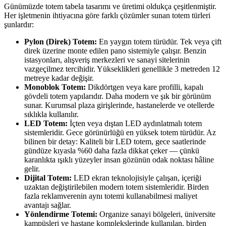
Günümüzde totem tabela tasarımı ve üretimi oldukça çeşitlenmiştir.
Her işletmenin ihtiyacına göre farklı çözümler sunan totem türleri
şunlardır:
Pylon (Direk) Totem:
En yaygın totem türüdür. Tek veya çift
direk üzerine monte edilen pano sistemiyle çalışır. Benzin
istasyonları, alışveriş merkezleri ve sanayi sitelerinin
vazgeçilmez tercihidir. Yükseklikleri genellikle 3 metreden 12
metreye kadar değişir.
Monoblok Totem:
Dikdörtgen veya kare profilli, kapalı
gövdeli totem yapılarıdır. Daha modern ve şık bir görünüm
sunar. Kurumsal plaza girişlerinde, hastanelerde ve otellerde
sıklıkla kullanılır.
LED Totem:
İçten veya dıştan LED aydınlatmalı totem
sistemleridir. Gece görünürlüğü en yüksek totem türüdür. Az
bilinen bir detay: Kaliteli bir LED totem, gece saatlerinde
gündüze kıyasla %60 daha fazla dikkat çeker — çünkü
karanlıkta ışıklı yüzeyler insan gözünün odak noktası hâline
gelir.
Dijital Totem:
LED ekran teknolojisiyle çalışan, içeriği
uzaktan değiştirilebilen modern totem sistemleridir. Birden
fazla reklamverenin aynı totemi kullanabilmesi maliyet
avantajı sağlar.
Yönlendirme Totemi:
Organize sanayi bölgeleri, üniversite
kampüsleri ve hastane komplekslerinde kullanılan, birden