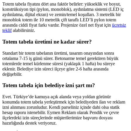
Totem tabela fiyatını dört ana faktör belirler: yükseklik ve boyut,
konstrüksiyon tipi (pylon, monoblok), aydınlatma sistemi (LED iç
aydınlatma, dijital ekran) ve zemin/temel koşulları. 3 metrelik bir
monoblok totem ile 10 metrelik çift taraflı LED’li pylon totem
arasında ciddi fiyat farkı vardır. Projenize özel net fiyat için
ücretsiz
teklif
alabilirsiniz.
Totem tabela üretimi ne kadar sürer?
Standart bir totem tabelanın üretimi, tasarım onayından sonra
ortalama 7-15 iş günü sürer. Betonarme temel gerektiren büyük
totemlerde temel kürlenme süresi (yaklaşık 1 hafta) bu süreye
eklenir. Belediye izin süreci ilçeye göre 2-6 hafta arasında
değişebilir.
Totem tabela için belediye izni şart mı?
Evet. Türkiye’de kamuya açık alanda veya yoldan görünür
konumda totem tabela yerleştirmek için belediyeden ilan ve reklam
izni alınması zorunludur. Kendi parseliniz içinde dahi olsa statik
hesap raporu istenebilir. Eymen Reklam olarak Pendik ve çevre
ilçelerdeki izin süreçlerinde müşterilerimize başvuru dosyası
hazırlığında destek veriyoruz.